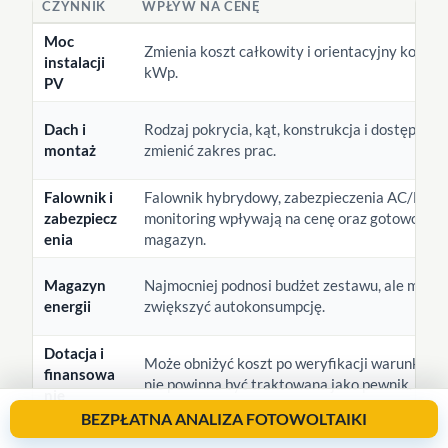
CZYNNIK
WPŁYW NA CENĘ
Moc
Zmienia koszt całkowity i orientacyjny koszt z
instalacji
kWp.
PV
Dach i
Rodzaj pokrycia, kąt, konstrukcja i dostęp mo
montaż
zmienić zakres prac.
Falownik i
Falownik hybrydowy, zabezpieczenia AC/DC i
zabezpiecz
monitoring wpływają na cenę oraz gotowość p
enia
magazyn.
Magazyn
Najmocniej podnosi budżet zestawu, ale może
energii
zwiększyć autokonsumpcję.
Dotacja i
Może obniżyć koszt po weryfikacji warunków, 
finansowa
nie powinna być traktowana jako pewnik.
nie
BEZPŁATNA ANALIZA FOTOWOLTAIKI