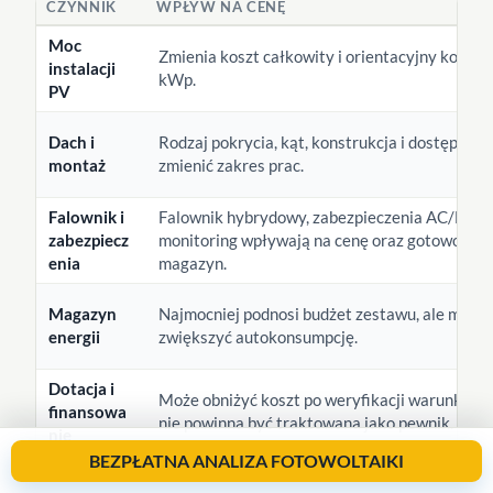
CZYNNIK
WPŁYW NA CENĘ
Moc
Zmienia koszt całkowity i orientacyjny koszt z
instalacji
kWp.
PV
Dach i
Rodzaj pokrycia, kąt, konstrukcja i dostęp mo
montaż
zmienić zakres prac.
Falownik i
Falownik hybrydowy, zabezpieczenia AC/DC i
zabezpiecz
monitoring wpływają na cenę oraz gotowość p
enia
magazyn.
Magazyn
Najmocniej podnosi budżet zestawu, ale może
energii
zwiększyć autokonsumpcję.
Dotacja i
Może obniżyć koszt po weryfikacji warunków, 
finansowa
nie powinna być traktowana jako pewnik.
nie
BEZPŁATNA ANALIZA FOTOWOLTAIKI