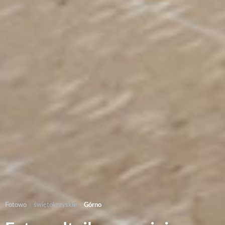
Fotowo
·
świętokrzyskie
·
Górno