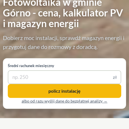
Fotowoltaika w gminie
Górno - cena, kalkulator PV
i magazyn energii
Dobierz moc instalacji, sprawdź magazyn energii i
przygotuj dane do rozmowy z doradcą.
Średni rachunek miesięczny
zł
policz instalację
albo od razu wyślij dane do bezpłatnej analizy →